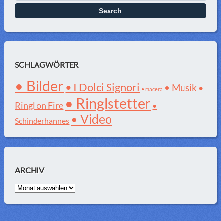
SCHLAGWÖRTER
• Bilder
• I Dolci Signori
• Musik
•
• macera
• Ringlstetter
Ringl on Fire
•
• Video
Schinderhannes
ARCHIV
Archiv