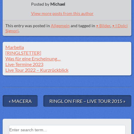
Posted by
Michael
View more posts from this author
This entry was posted in
Allgemein
and tagged in
• Bilder
,
• I Dolci
Signori
.
Marbella
[RINGLSTETTER]
Was für eine Erscheinung…
Live-Termine 2023
Live Tour 2022 – Kurzrückblick
« MACERA
RINGL ON FIRE – LIVE TOUR 2015 »
Search for: