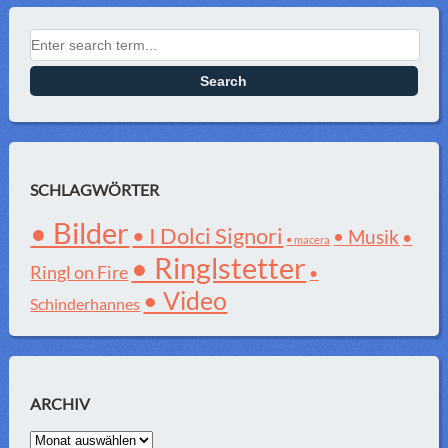
Search for:
SCHLAGWÖRTER
• Bilder
• I Dolci Signori
• Musik
•
• macera
• Ringlstetter
Ringl on Fire
•
• Video
Schinderhannes
ARCHIV
Archiv