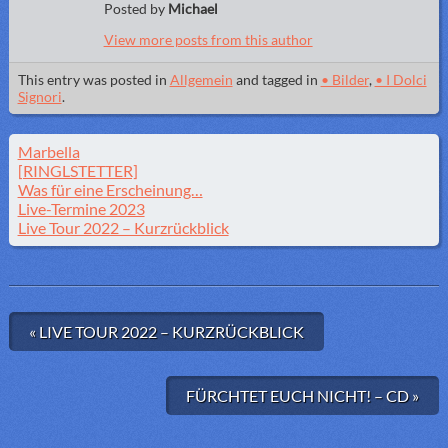
Posted by
Michael
View more posts from this author
This entry was posted in
Allgemein
and tagged in
• Bilder
,
• I Dolci
Signori
.
Marbella
[RINGLSTETTER]
Was für eine Erscheinung…
Live-Termine 2023
Live Tour 2022 – Kurzrückblick
« LIVE TOUR 2022 – KURZRÜCKBLICK
FÜRCHTET EUCH NICHT! – CD »